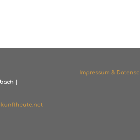
Impressum & Datensc
bach |
kunftheute.net