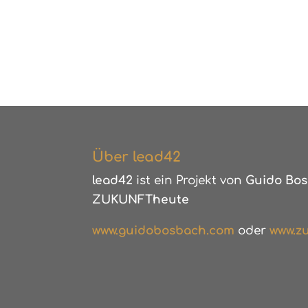
Über lead42
lead42
ist ein Projekt von
Guido Bos
ZUKUNFTheute
www.guidobosbach.com
oder
www.zu