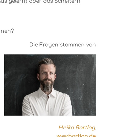
us gelernt oder das Scheitern
ennen?
Die Fragen stammen von
Heiko Bartlog
.
www.bartlog.de