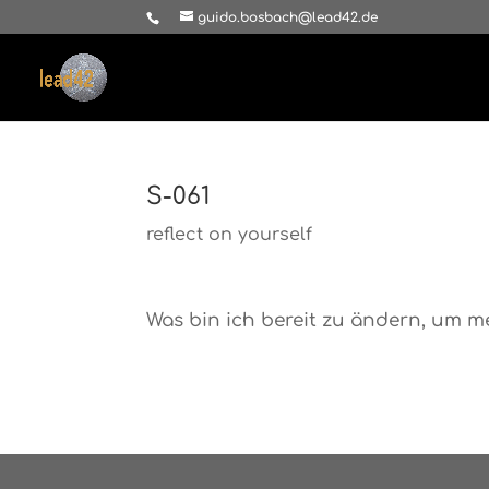
guido.bosbach@lead42.de
S-061
reflect on yourself
Was bin ich bereit zu ändern, um me